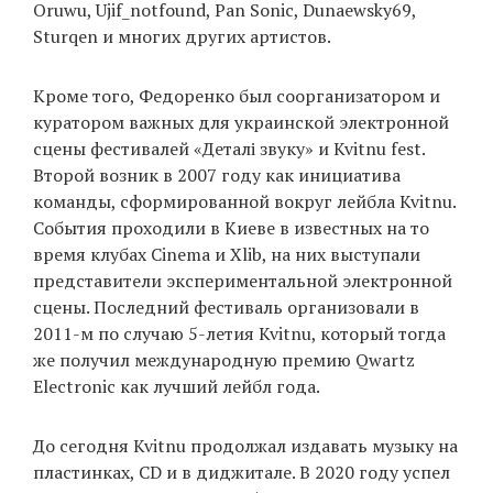
Oruwu, Ujif_notfound, Pan Sonic, Dunaewsky69,
Sturqen и многих других артистов.
EN
UA
Кроме того, Федоренко был соорганизатором и
куратором важных для украинской электронной
сцены фестивалей «Деталі звуку» и Kvitnu fest.
Второй возник в 2007 году как инициатива
команды, сформированной вокруг лейбла Kvitnu.
События проходили в Киеве в известных на то
время клубах Cinema и Xlib, на них выступали
представители экспериментальной электронной
сцены. Последний фестиваль организовали в
2011-м по случаю 5-летия Kvitnu, который тогда
же получил международную премию Qwartz
Electronic как лучший лейбл года.
До сегодня Kvitnu продолжал издавать музыку на
пластинках, CD и в диджитале. В 2020 году успел