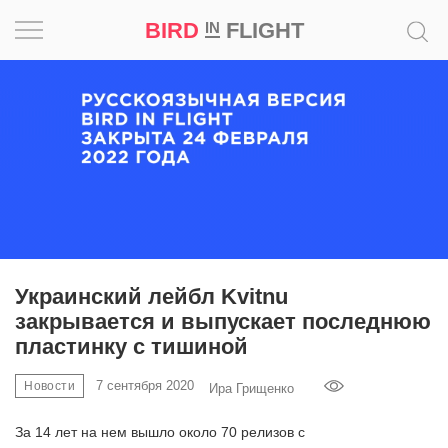
BIRD
FLIGHT
IN
Вдохновение
Почему
это
шедевр
Мир
Игра
Украинский лейбл Kvitnu
закрывается и выпускает последнюю
Новости
пластинку с тишиной
Bird
7 сентября 2020
Новости
Ира Грищенко
in
Flight
За 14 лет на нем вышло около 70 релизов с
Prize