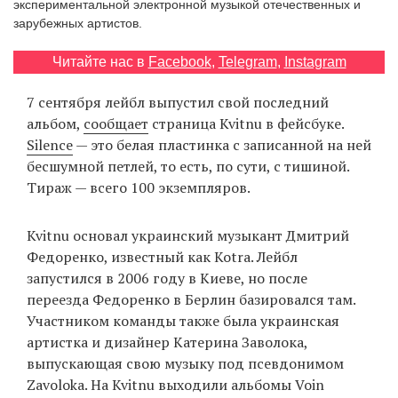
экспериментальной электронной музыкой отечественных и
‘21
зарубежных артистов.
Фотопроект
Читайте нас в
Facebook
,
Telegram
,
Instagram
7 сентября лейбл выпустил свой последний
Репортаж
альбом,
сообщает
страница Kvitnu в фейсбуке.
Silence
— это белая пластинка с записанной на ней
Партнерский
бесшумной петлей, то есть, по сути, с тишиной.
материал
Тираж — всего 100 экземпляров.
О
Kvitnu основал украинский музыкант Дмитрий
птичке
Федоренко, известный как Kotra. Лейбл
запустился в 2006 году в Киеве, но после
Рекламодателям
переезда Федоренко в Берлин базировался там.
Участником команды также была украинская
артистка и дизайнер Катерина Заволока,
выпускающая свою музыку под псевдонимом
Zavoloka. На Kvitnu выходили альбомы Voin