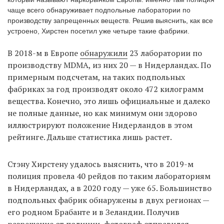
чаще всего обнаруживает подпольные лаборатории по
производству запрещенных веществ. Решив выяснить, как все
устроено, Хирстен посетил уже четыре такие фабрики.
EN
UA
В 2018-м в Европе
обнаружили
23 лаборатории по
производству MDMA, из них 20 — в Нидерландах. По
примерным подсчетам, на таких подпольных
фабриках за год производят около 472 килограмм
вещества. Конечно, это лишь официальные и далеко
не полные данные, но как минимум они здорово
иллюстрируют положение Нидерландов в этом
рейтинге. Дальше статистика лишь растет.
Стэну Хирстену удалось выяснить, что в 2019-м
полиция провела 40 рейдов по таким лабораториям
в Нидерландах, а в 2020 году — уже 65. Большинство
подпольных фабрик обнаружены в двух регионах —
его родном Брабанте и в Зеландии. Получив
разрешение от полиции, фотограф отправился