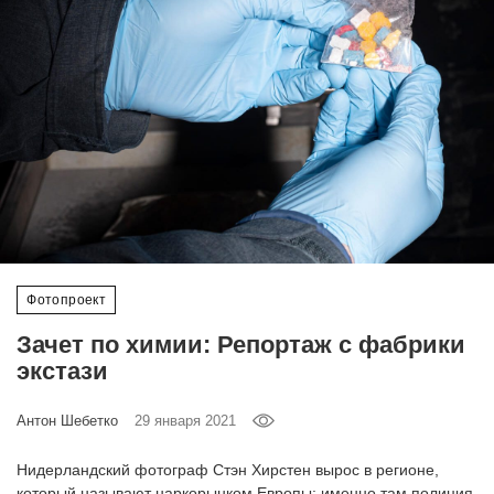
‘21
Фотопроект
Репортаж
Партнерский
материал
О
птичке
Фотопроект
Зачет по химии: Репортаж с фабрики
Рекламодателям
экстази
Антон Шебетко
29 января 2021
Нидерландский фотограф Стэн Хирстен вырос в регионе,
который называют наркорынком Европы: именно там полиция