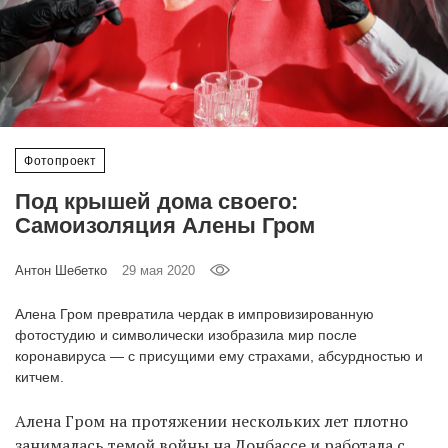
‘21
Фотопроект
Репортаж
Фотопроект
Партнерский
материал
Под крышей дома своего:
Самоизоляция Алены Гром
О
птичке
Антон Шебетко
29 мая 2020
Алена Гром превратила чердак в импровизированную
Рекламодателям
фотостудию и символически изобразила мир после
коронавируса — с присущими ему страхами, абсурдностью и
китчем.
Алена Гром на протяжении нескольких лет плотно
занималась
темой войны на Донбассе и работала с