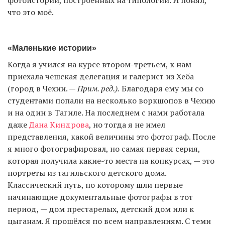
фотоисторий, построенных на типологии. И понял,
что это моё.
«Маленькие истории»
Когда я учился на курсе втором-третьем, к нам
приехала чешская делегация и галерист из Хеба
(город в Чехии. —
Прим. ред.).
Благодаря ему мы со
студентами попали на несколько воркшопов в Чехию
и на один в Тагиле. На последнем с нами работала
даже
Дана Киндрова
, но тогда я не имел
представления, какой величины это фотограф. После
я много фотографировал, но самая первая серия,
которая получила какие-то места на конкурсах, — это
портреты из тагильского детского дома.
Классический путь, по которому шли первые
начинающие документальные фотографы в тот
период, — дом престарелых, детский дом или к
цыганам. Я прошёлся по всем направлениям. С теми