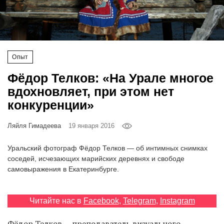
‘21
Фотопроект
Опыт
Репортаж
Фёдор Телков: «На Урале многое
Партнерский
вдохновляет, при этом нет
материал
конкуренции»
О
Ляйля Гимадеева
19 января 2016
птичке
Уральский фотограф Фёдор Телков — об интимных снимках
Рекламодателям
соседей, исчезающих марийских деревнях и свободе
самовыражения в Екатеринбурге.
Читайте нас в
Facebook
,
Telegram
,
Instagram
Фёдор Телков — преподаватель визуального