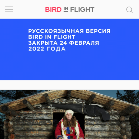
BIRD
FLIGHT
IN
Вдохновение
Почему
это
шедевр
Мир
Игра
Новости
Bird
in
Flight
Prize