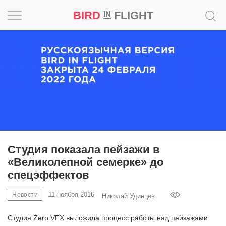
BIRD
FLIGHT
IN
Вдохновение
Почему
это
шедевр
Мир
Игра
Студия показала пейзажи в
«Великолепной семерке» до
Новости
спецэффектов
Bird
11 ноября 2016
Новости
Николай Удинцев
in
Flight
Студия Zero VFX выложила процесс работы над пейзажами
Prize