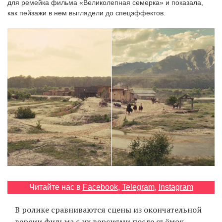
для ремейка фильма «Великолепная семерка» и показала,
‘21
как пейзажи в нем выглядели до спецэффектов.
Фотопроект
Репортаж
Партнерский
материал
О
птичке
Рекламодателям
Читайте нас в
Facebook
,
Telegram
,
Instagram
В ролике сравниваются сцены из окончательной
версии фильма с их версиями после съёмок.