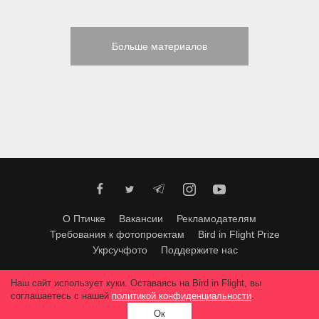
Больше материалов
О Птичке
Вакансии
Рекламодателям
Требования к фотопроектам
Bird in Flight Prize
Укрсучфото
Поддержите нас
Любое использование материалов допускается только с согласия
Наш сайт использует куки. Оставаясь на Bird in Flight, вы
редакции
.
© 2026, Bird In Flight.
соглашаетесь с нашей
политикой конфиденциальности
.
Все права защищены.
Ок