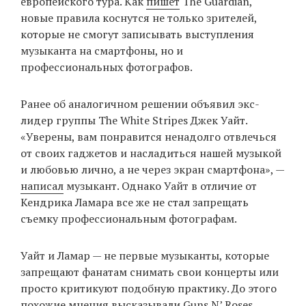
европейского тура. Как
пишет
The Guardian,
новые правила коснутся не только зрителей,
которые не смогут записывать выступления
EN
UA
музыканта на смартфоны, но и
профессиональных фотографов.
Ранее об аналогичном решении объявил экс-
лидер группы The White Stripes Джек Уайт.
«Уверены, вам понравится ненадолго отвлечься
от своих гаджетов и насладиться нашей музыкой
и любовью лично, а не через экран смартфона», —
написал
музыкант. Однако Уайт в отличие от
Кендрика Ламара все же не стал запрещать
съемку профессиональным фотографам.
Уайт и Ламар — не первые музыканты, которые
запрещают фанатам снимать свои концерты или
просто критикуют подобную практику. До этого
похожие мнения высказывали Guns N’ Roses,