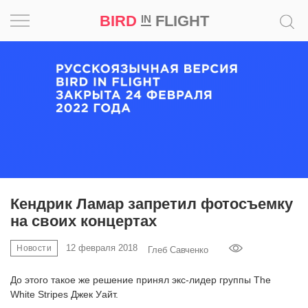
BIRD
FLIGHT
IN
Вдохновение
Почему
это
шедевр
Мир
Игра
Кендрик Ламар запретил фотосъемку
на своих концертах
Новости
12 февраля 2018
Новости
Глеб Савченко
Bird
in
До этого такое же решение принял экс-лидер группы The
Flight
White Stripes Джек Уайт.
Prize