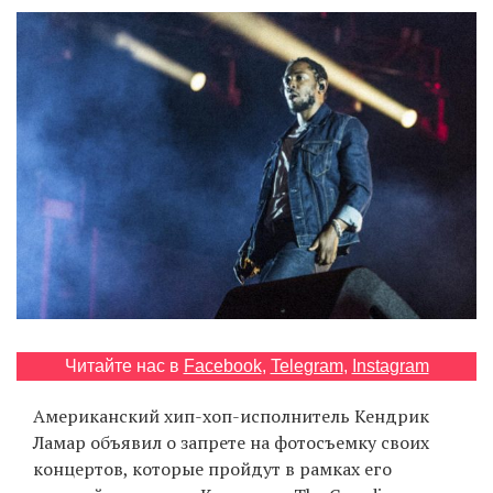
‘21
Фотопроект
Репортаж
Партнерский
материал
О
птичке
Рекламодателям
Читайте нас в
Facebook
,
Telegram
,
Instagram
Американский хип-хоп-исполнитель Кендрик
Ламар объявил о запрете на фотосъемку своих
концертов, которые пройдут в рамках его