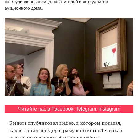
снял удивленные лица посетителей и сотрудников
‘21
аукционного дома.
Фотопроект
Репортаж
Партнерский
материал
О
птичке
Рекламодателям
Читайте нас в
Facebook
,
Telegram
,
Instagram
Бэнкси опубликовал видео, в котором показал,
как встроил шредер в раму картины «Девочка с
воздушным шаром». 6 октября работа