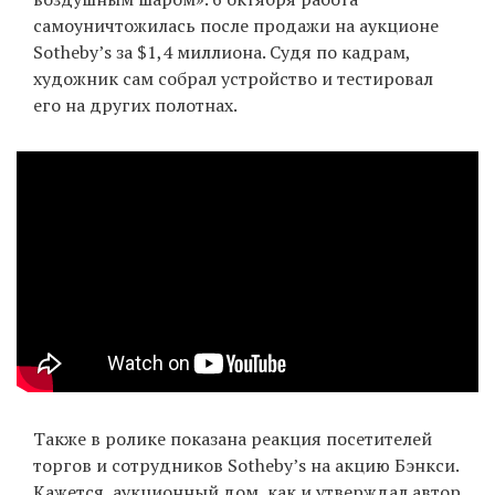
самоуничтожилась после продажи на аукционе
Sotheby’s за $1,4 миллиона. Судя по кадрам,
художник сам собрал устройство и тестировал
EN
UA
его на других полотнах.
Также в ролике показана реакция посетителей
торгов и сотрудников Sotheby’s на акцию Бэнкси.
Кажется, аукционный дом, как и утверждал автор