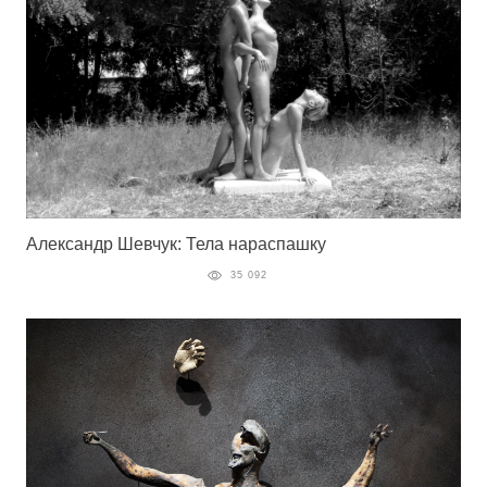
Александр Шевчук: Тела нараспашку
35 092