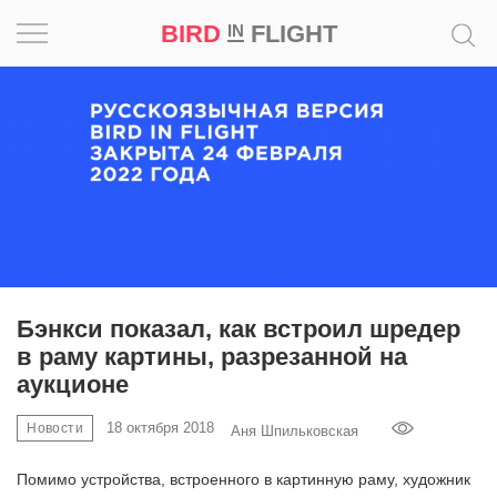
BIRD
FLIGHT
IN
Вдохновение
Почему
это
шедевр
Мир
Игра
Бэнкси показал, как встроил шредер
в раму картины, разрезанной на
Новости
аукционе
Bird
18 октября 2018
Новости
Аня Шпильковская
in
Flight
Помимо устройства, встроенного в картинную раму, художник
Prize