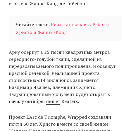
его жене Жанне-Клод де Гийебон.
EN
UA
Читайте также:
Рейхстаг воскрес: Работы
Христо и Жанны-Клод
Арку обернут в 25 тысяч квадратных метров
серебристо-голубой ткани, сделанной из
перерабатываемого полипропилена, и обвяжут
красной бечевкой. Реализацией проекта
стоимостью €14 миллионов занимается
Владимир Явашев, племянник Христо.
Задрапированный монумент будет открыт к
началу октября,
пишет
Reuters.
Проект L’Arc de Triomphe, Wrapped создавали
почти 60 лет. Христо вместе со своей женой
Жанной-Клод составили план оборачивания