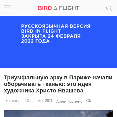
BIRD
FLIGHT
IN
Вдохновение
Почему
это
шедевр
Мир
Игра
Триумфальную арку в Париже начали
оборачивать тканью: это идея
Новости
художника Христо Явашева
Bird
13 сентября 2021
Новости
Артем Черничко
in
Flight
Prize