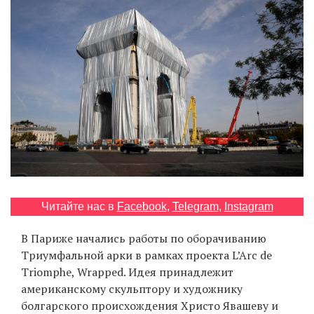
‘21
Фотопроект
Репортаж
Партнерский
материал
О
птичке
Читайте нас в
Facebook
,
Telegram
,
Instagram
Рекламодателям
В Париже начались работы по оборачиванию
Триумфальной арки в рамках проекта L’Arc de
Triomphe, Wrapped. Идея принадлежит
американскому скульптору и художнику
болгарского происхождения Христо Явашеву и