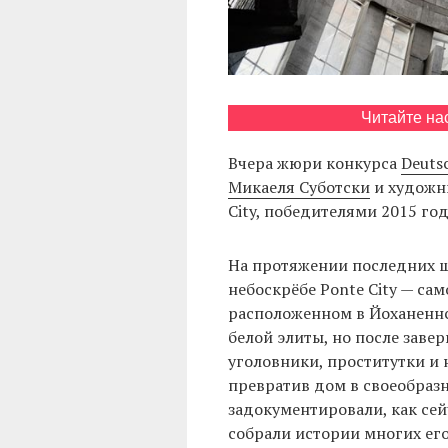
Читайте на
Вчера жюри конкурса
Deutsc
Микаеля Суботски
и художн
City, победителями 2015 год
На протяжении последних ше
небоскрёбе Ponte City — са
расположенном в Йоханеннсб
белой элиты, но после заве
уголовники, проститутки и 
превратив дом в своеобраз
задокументировали, как сей
собрали истории многих его