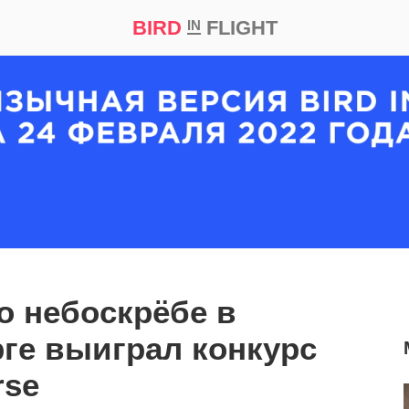
BIRD
FLIGHT
IN
кт
Репортаж
о небоскрёбе в
ге выиграл конкурс
rse