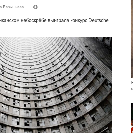
а Барышнева
канском небоскрёбе выиграла конкурс Deutsche