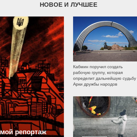
НОВОЕ И ЛУЧШЕЕ
9 790
Кабмин поручил создать
рабочую группу, которая
определит дальнейшую судьбу
Арки дружбы народов
12 307
ямой репортаж