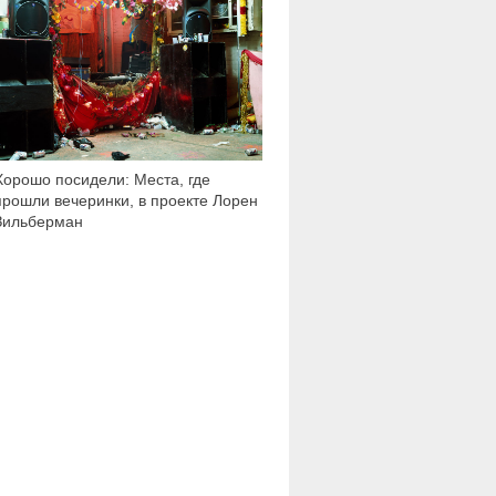
Хорошо посидели: Места, где
прошли вечеринки, в проекте Лорен
Зильберман