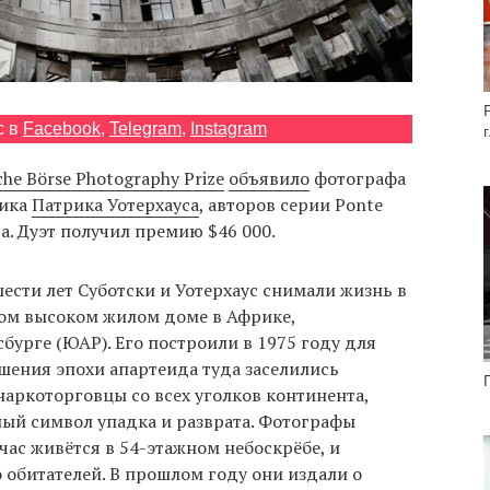
с в
Facebook
,
Telegram
,
Instagram
he Börse Photography Prize
объявило
фотографа
ика
Патрика Уотерхауса
, авторов серии Ponte
а. Дуэт получил премию $46 000.
сти лет Суботски и Уотерхаус снимали жизнь в
мом высоком жилом доме в Африке,
урге (ЮАР). Его построили в 1975 году для
ршения эпохи апартеида туда заселились
наркоторговцы со всех уголков континента,
ный символ упадка и разврата. Фотографы
час живётся в 54-этажном небоскрёбе, и
 обитателей. В прошлом году они издали о