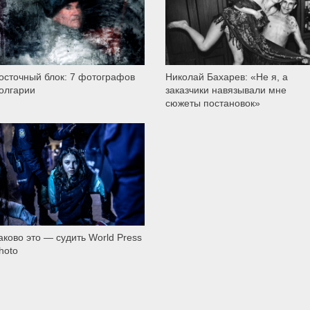
осточный блок: 7 фотографов
Николай Бахарев: «Не я, а
олгарии
заказчики навязывали мне
сюжеты постановок»
8 109
аково это — судить World Press
hoto