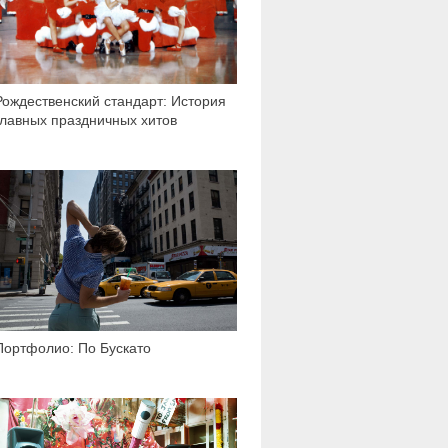
Рождественский стандарт: История
главных праздничных хитов
2 191
Портфолио: По Бускато
2 458