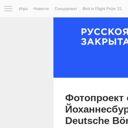
Игра
Новости
Спецпроект
Bird in Flight Prize ‘21
Вдохновение
Почему это шедевр
Мир
Фотопрое
Фотопроект 
Йоханнесбур
Deutsche Bö