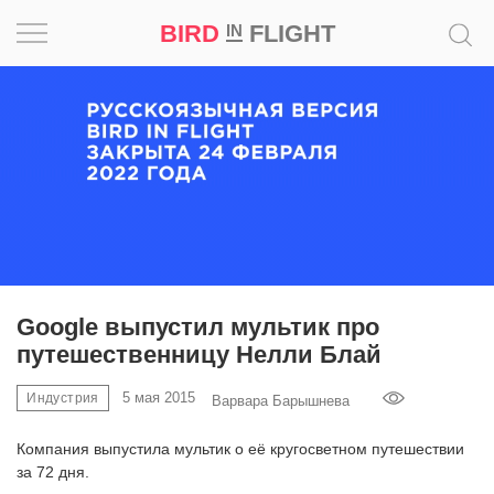
BIRD
FLIGHT
IN
Вдохновение
Почему
это
шедевр
Мир
Игра
Google выпустил мультик про
путешественницу Нелли Блай
Новости
5 мая 2015
Индустрия
Варвара Барышнева
Bird
in
Компания выпустила мультик о её кругосветном путешествии
Flight
за 72 дня.
Prize