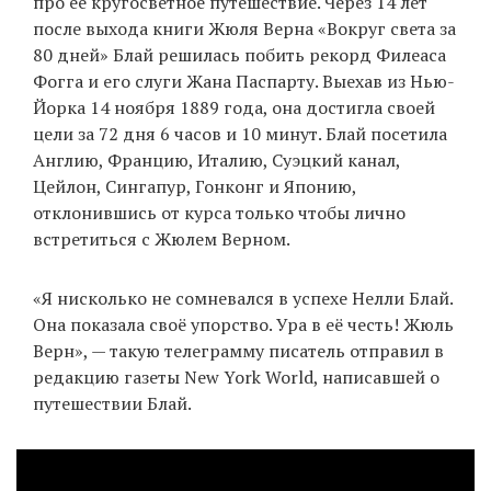
про её кругосветное путешествие. Через 14 лет
после выхода книги Жюля Верна «Вокруг света за
80 дней» Блай решилась побить рекорд Филеаса
EN
UA
Фогга и его слуги Жана Паспарту. Выехав из Нью-
Йорка 14 ноября 1889 года, она достигла своей
цели за 72 дня 6 часов и 10 минут. Блай посетила
Англию, Францию, Италию, Суэцкий канал,
Цейлон, Сингапур, Гонконг и Японию,
отклонившись от курса только чтобы лично
встретиться с Жюлем Верном.
«Я нисколько не сомневался в успехе Нелли Блай.
Она показала своё упорство. Ура в её честь! Жюль
Верн», — такую телеграмму писатель отправил в
редакцию газеты New York World, написавшей о
путешествии Блай.