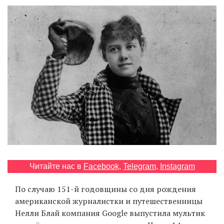
‘21
Фотопроект
Репортаж
Партнерский
материал
О
птичке
Рекламодателям
Читайте нас в
Facebook
,
Telegram
,
Instagram
По случаю 151-й годовщины со дня рождения
американской журналистки и путешественницы
Нелли Блай компания Google выпустила мультик