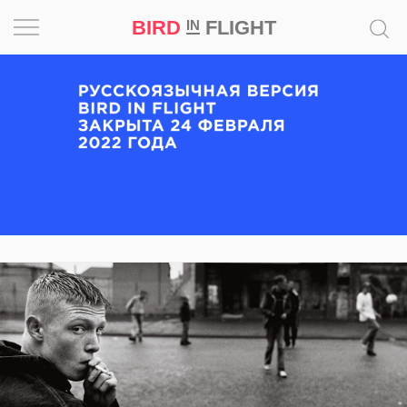
BIRD
FLIGHT
IN
Вдохновение
Почему
это
шедевр
Мир
Игра
Новости
Bird
in
Flight
Prize