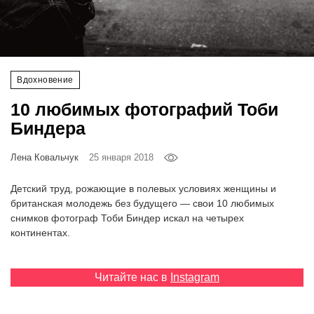
‘21
Фотопроект
Вдохновение
Репортаж
10 любимых фотографий Тоби
Партнерский
Биндера
материал
Лена Ковальчук
25 января 2018
О
птичке
Детский труд, рожающие в полевых условиях женщины и
британская молодежь без будущего — свои 10 любимых
снимков фотограф Тоби Биндер искал на четырех
Рекламодателям
континентах.
Читайте нас в
Instagram