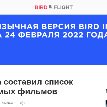
BIRD
FLIGHT
IN
кт
Репортаж
 составил список
мых фильмов
 Савченко