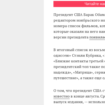
Читайте на
Президент США Барак Обам
редактором ноябрьского но
номера список фильмов, ко
которые оказали на него на
версии президента
появила
В итоговый список из вось
одиссею» Стэнли Кубрика, 
«Близкие контакты третьей 
президентский топ также по
надежда», «Матрица», сери
путешествие», а также еще
О том, что президент США 
известно
в конце августа. 
выпуск издания, — использ