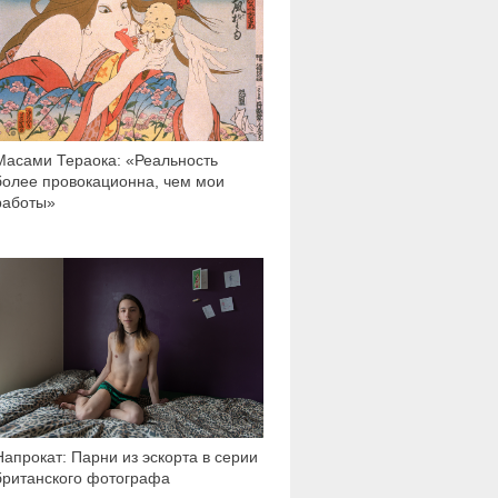
Масами Тераока: «Реальность
более провокационна, чем мои
работы»
43 098
Напрокат: Парни из эскорта в серии
британского фотографа