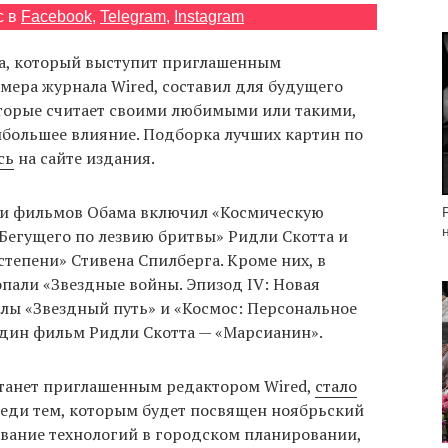
с в
Facebook
,
Telegram
,
Instagram
а, который выступит приглашенным
мера журнала Wired, составил для будущего
торые считает своими любимыми или такими,
ибольшее влияние. Подборка лучших картин по
сь
на сайте издания.
ми фильмов Обама включил «Космическую
«Бегущего по лезвию бритвы» Ридли Скотта и
степени» Стивена Спилберга. Кроме них, в
пали «Звездные войны. Эпизод IV: Новая
алы «Звездный путь» и «Космос: Персональное
 один фильм Ридли Скотта — «Марсианин».
станет приглашенным редактором Wired,
стало
Среди тем, которым будет посвящен ноябрьский
ование технологий в городском планировании,