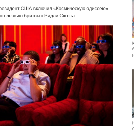
резидент США включил «Космическую одиссею»
 по лезвию бритвы» Ридли Скотта.