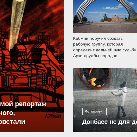
Кабмин поручил создать
рабочую группу, которая
определит дальнейшую судьбу
Арки дружбы народов
12 301
ямой репортаж
ного,
Фотопроект
овстали
Донбасс не для д