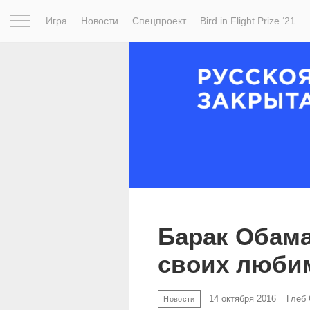
Игра
Новости
Спецпроект
Bird in Flight Prize ‘21
Вдохновение
Почему это шедевр
Мир
Фотопрое
Барак Обама
своих люби
14 октября 2016
Глеб
Новости