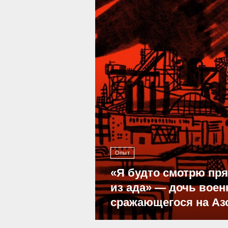
Опыт
«Я будто смотрю пр
из ада» — дочь воен
сражающегося на Аз