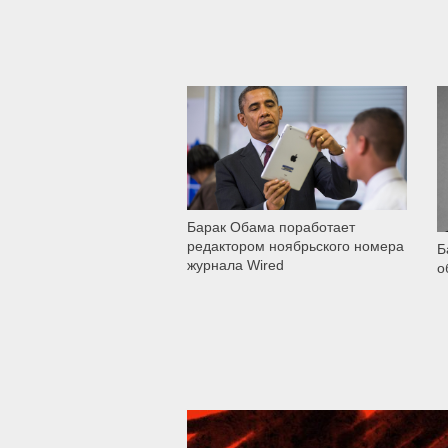
184
Барак Обама поработает
редактором ноябрьского номера
Б
журнала Wired
о
39 289