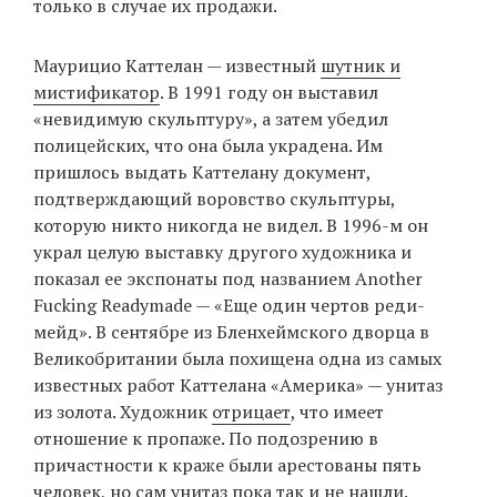
только в случае их продажи.
Маурицио Каттелан — известный
шутник и
мистификатор
. В 1991 году он выставил
«невидимую скульптуру», а затем убедил
полицейских, что она была украдена. Им
пришлось выдать Каттелану документ,
подтверждающий воровство скульптуры,
которую никто никогда не видел. В 1996-м он
украл целую выставку другого художника и
показал ее экспонаты под названием Another
Fucking Readymade — «Еще один чертов реди-
мейд». В сентябре из Бленхеймского дворца в
Великобритании была похищена одна из самых
известных работ Каттелана «Америка» — унитаз
из золота. Художник
отрицает
, что имеет
отношение к пропаже. По подозрению в
причастности к краже были арестованы пять
человек, но сам унитаз пока так и не нашли.