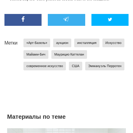
Метки
«Арт-Базель»
аукцион
инсталляция
Искусство
Майами-Бич
Маурицио Каттелан
современное искусство
США
Эммануэль Перротен
Материалы по теме