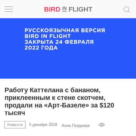
BIRD
FLIGHT
IN
Вдохновение
Почему
это
шедевр
Мир
Игра
Работу Каттелана с бананом,
приклеенным к стене скотчем,
Новости
продали на «Арт-Базеле» за $120
тысяч
Bird
in
5 декабря 2019
Новости
Анна Поздеева
Flight
Prize