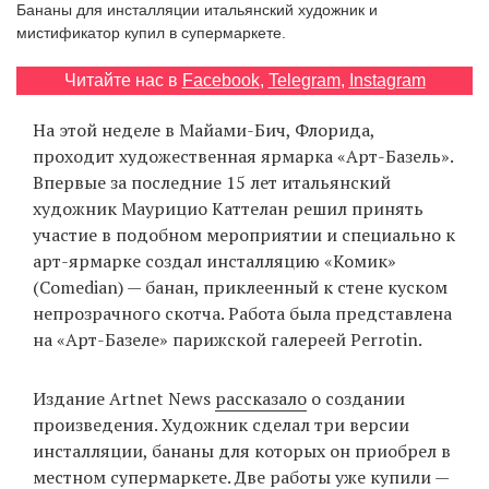
Бананы для инсталляции итальянский художник и
‘21
мистификатор купил в супермаркете.
Фотопроект
Читайте нас в
Facebook
,
Telegram
,
Instagram
На этой неделе в Майами-Бич, Флорида,
Репортаж
проходит художественная ярмарка «Арт-Базель».
Впервые за последние 15 лет итальянский
Партнерский
художник Маурицио Каттелан решил принять
материал
участие в подобном мероприятии и специально к
арт-ярмарке создал инсталляцию «Комик»
О
(Comedian) — банан, приклеенный к стене куском
птичке
непрозрачного скотча. Работа была представлена
на «Арт-Базеле» парижской галереей Perrotin.
Рекламодателям
Издание Artnet News
рассказало
о создании
произведения. Художник сделал три версии
инсталляции, бананы для которых он приобрел в
местном супермаркете. Две работы уже купили —