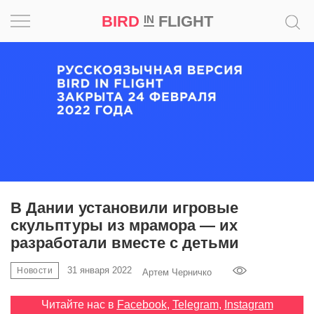
BIRD
FLIGHT
IN
Вдохновение
Почему
это
шедевр
Мир
Игра
В Дании установили игровые
скульптуры из мрамора — их
Новости
разработали вместе с детьми
Bird
31 января 2022
Новости
Артем Черничко
in
Flight
Читайте нас в
Facebook
,
Telegram
,
Instagram
Prize