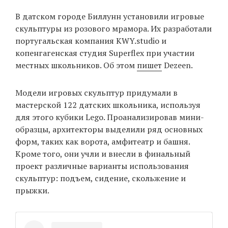
‘21
В датском городе Биллунн установили игровые
скульптуры из розового мрамора. Их разработали
Фотопроект
португальская компания KWY.studio и
копенгагенская студия Superflex при участии
Репортаж
местных школьников. Об этом
пишет
Dezeen.
Партнерский
Модели игровых скульптур придумали в
материал
мастерской 122 датских школьника, используя
для этого кубики Lego. Проанализировав мини-
О
образцы, архитекторы выделили ряд основных
птичке
форм, таких как ворота, амфитеатр и башня.
Кроме того, они учли и внесли в финальный
Рекламодателям
проект различные варианты использования
скульптур: подъем, сидение, скольжение и
прыжки.