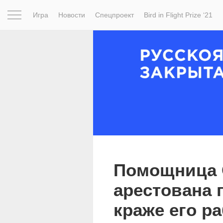
Игра
Новости
Спецпроект
Bird in Flight Prize ‘21
Вдохновение
Почему это шедевр
Мир
Фотопрое
Помощница 
арестована 
краже его р