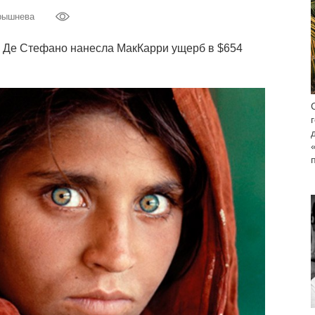
рышнева
ри Де Стефано нанесла МакКарри ущерб в $654