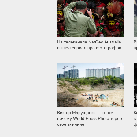
2 004
На телеканале NatGeo Australia
В
вышел сериал про фотографов
п
3 663
Виктор Марущенко — о том,
К
почему World Press Photo теряет
г
своё влияние
ф