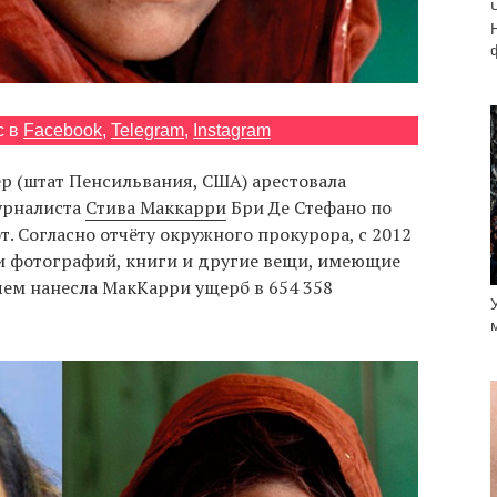
с в
Facebook
,
Telegram
,
Instagram
р (штат Пенсильвания, США) арестовала
урналиста
Стива Маккарри
Бри Де Стефано по
т. Согласно отчёту окружного прокурора, с 2012
ки фотографий, книги и другие вещи, имеющие
чем нанесла МакКарри ущерб в 654 358