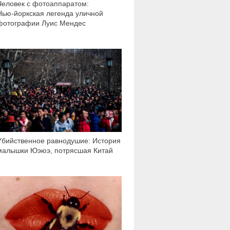
Человек с фотоаппаратом:
Нью-йоркская легенда уличной
фотографии Луис Мендес
103 539
Убийственное равнодушие: История
малышки Юэюэ, потрясшая Китай
9 213