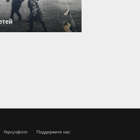
етей
Укрсучфото
Поддержите нас