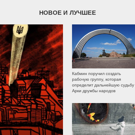
НОВОЕ И ЛУЧШЕЕ
9 790
Кабмин поручил создать
рабочую группу, которая
определит дальнейшую судьбу
Арки дружбы народов
12 305