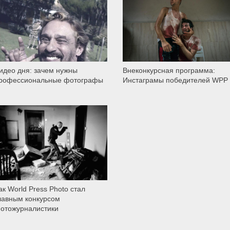
2 856
5 919
идео дня: зачем нужны
Внеконкурсная программа:
рофессиональные фотографы
Инстаграмы победителей WPP
3 727
ак World Press Photo стал
лавным конкурсом
отожурналистики