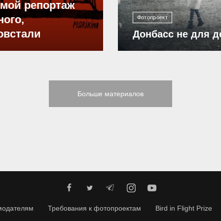
ямой репортаж
ного,
Фотопроект
овстали
Донбасс не для д
Больше материалов
модателям
Требования к фотопроектам
Bird in Flight Prize