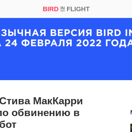
BIRD
FLIGHT
IN
кт
Репортаж
Стива МакКарри
по обвинению в
абот