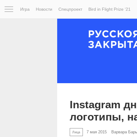
Игра
Новости
Спецпроект
Bird in Flight Prize ‘21
Вдохновение
Почему это шедевр
Мир
Фотопрое
Instagram д
логотипы, н
7 мая 2015
Варвара Бар
Лица