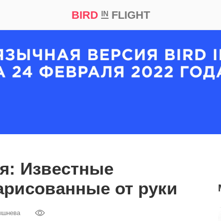
BIRD
FLIGHT
IN
кт
Репортаж
ня: Известные
арисованные от руки
ышнева