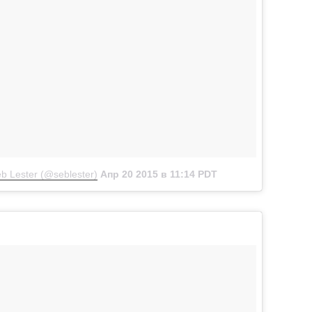
 Lester (@seblester)
Апр 20 2015 в 11:14 PDT