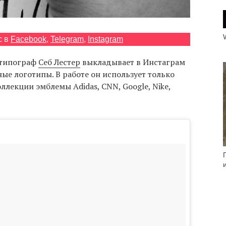
с в
Facebook
,
Telegram
,
Instagram
 типограф
Себ Лестер
выкладывает в Инстаграм
ные логотипы. В работе он использует только
оллекции эмблемы Adidas, CNN, Google, Nike,