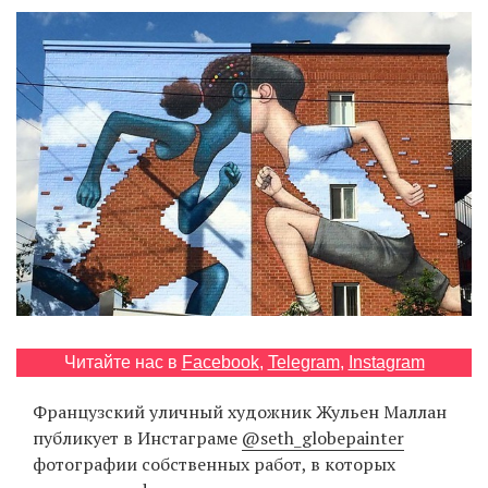
‘21
Фотопроект
Репортаж
Партнерский
материал
О
птичке
Рекламодателям
Читайте нас в
Facebook
,
Telegram
,
Instagram
Французский уличный художник Жульен Маллан
публикует в Инстаграме
@seth_globepainter
фотографии собственных работ, в которых