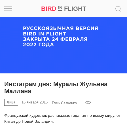
BIRD
FLIGHT
IN
Вдохновение
Почему
это
шедевр
Мир
Игра
Инстаграм дня: Муралы Жульена
Маллана
Новости
16 января 2016
Лица
Глеб Савченко
Bird
in
Французский художник расписывает здания по всему миру, от
Flight
Китая до Новой Зеландии.
Prize