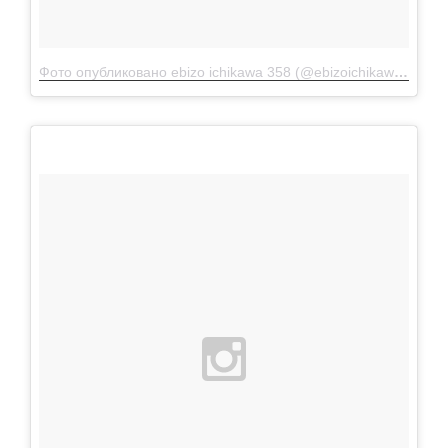
Фото опубликовано ebizo ichikawa 358 (@ebizoichikawa.ebizoichikawa)