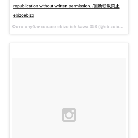
republication without written permission. /無断転載禁止
ebizoebizo
Фото опубликовано ebizo ichikawa 358 (@ebizoichikawa.ebizoichikawa)