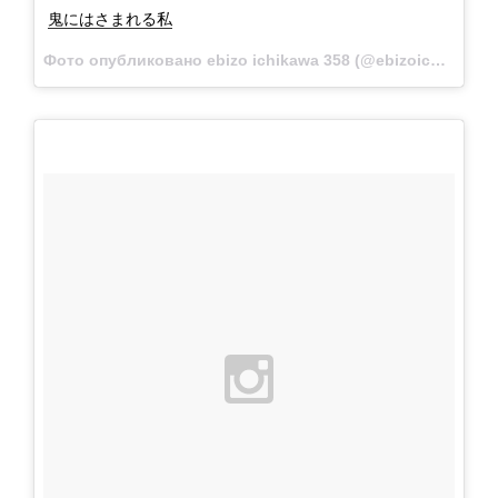
鬼にはさまれる私
Фото опубликовано ebizo ichikawa 358 (@ebizoichikawa.ebizoichikawa)