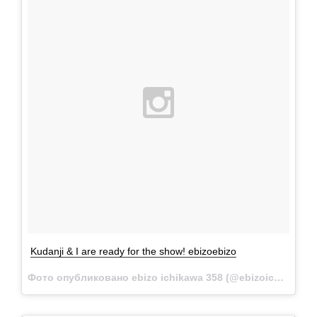
Kudanji & I are ready for the show! ebizoebizo
Фото опубликовано ebizo ichikawa 358 (@ebizoichikawa.ebizoichikawa)