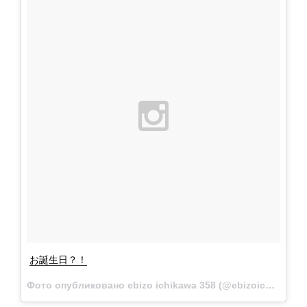
お誕生日？！
Фото опубликовано ebizo ichikawa 358 (@ebizoichikawa.ebizoichikawa)