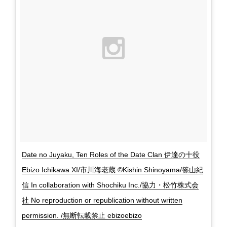
Date no Juyaku, Ten Roles of the Date Clan 伊達の十役
Ebizo Ichikawa XI/市川海老蔵 ©Kishin Shinoyama/篠山紀
信 In collaboration with Shochiku Inc./協力・松竹株式会
社 No reproduction or republication without written
permission. /無断転載禁止 ebizoebizo