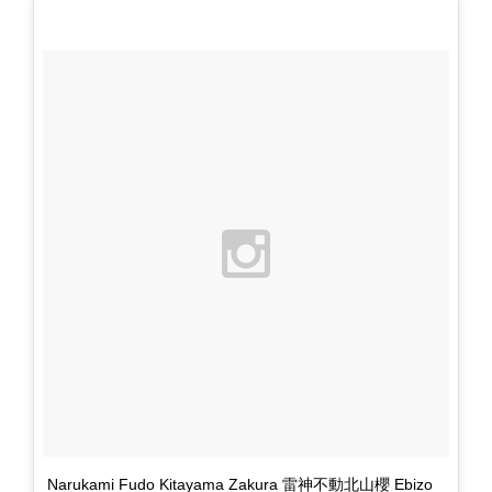
Narukami Fudo Kitayama Zakura 雷神不動北山櫻 Ebizo