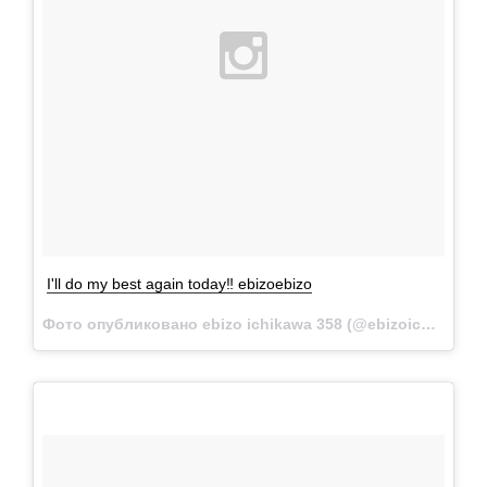
I'll do my best again today‼️ ebizoebizo
Фото опубликовано ebizo ichikawa 358 (@ebizoichikawa.ebizoichikawa)