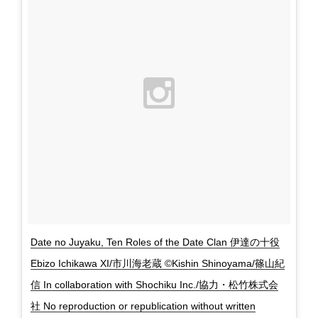
Date no Juyaku, Ten Roles of the Date Clan 伊達の十役
Ebizo Ichikawa XI/市川海老蔵 ©Kishin Shinoyama/篠山紀
信 In collaboration with Shochiku Inc./協力・松竹株式会
社 No reproduction or republication without written