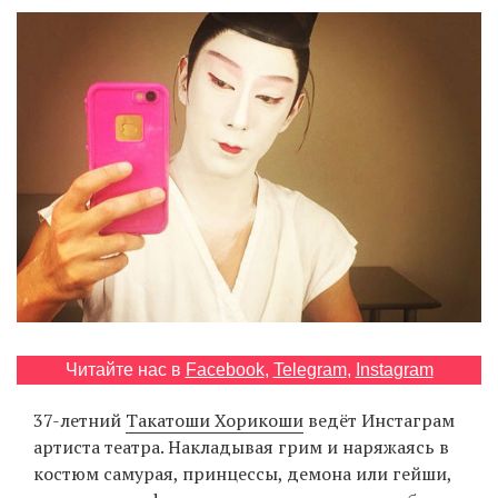
‘21
Фотопроект
Репортаж
Партнерский
материал
О
птичке
Рекламодателям
Читайте нас в
Facebook
,
Telegram
,
Instagram
37-летний
Такатоши Хорикоши
ведёт Инстаграм
артиста театра. Накладывая грим и наряжаясь в
костюм самурая, принцессы, демона или гейши,