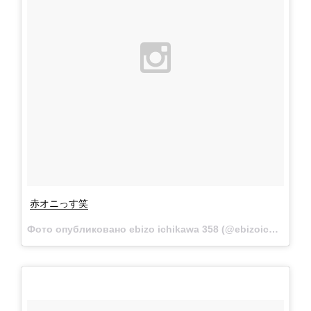
赤オニっす笑
Фото опубликовано ebizo ichikawa 358 (@ebizoichikawa.ebizoichikawa)