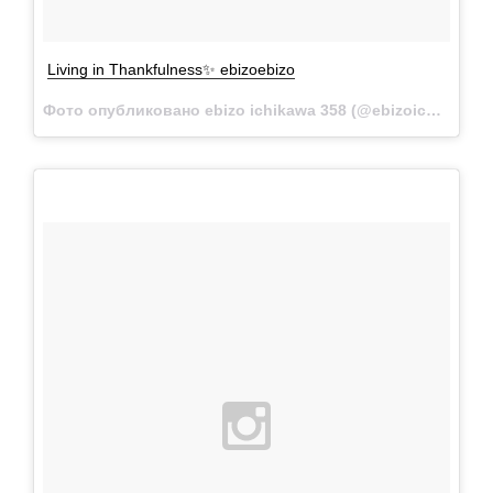
Living in Thankfulness✨ ebizoebizo
Фото опубликовано ebizo ichikawa 358 (@ebizoichikawa.ebizoichikawa)