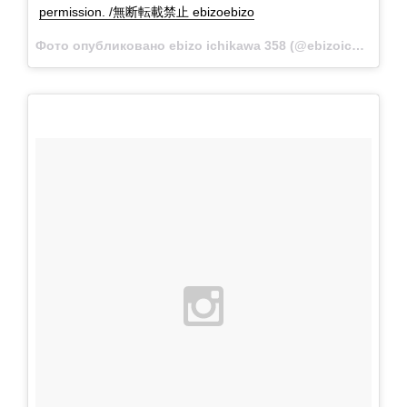
permission. /無断転載禁止 ebizoebizo
Фото опубликовано ebizo ichikawa 358 (@ebizoichikawa.ebizoichikawa)