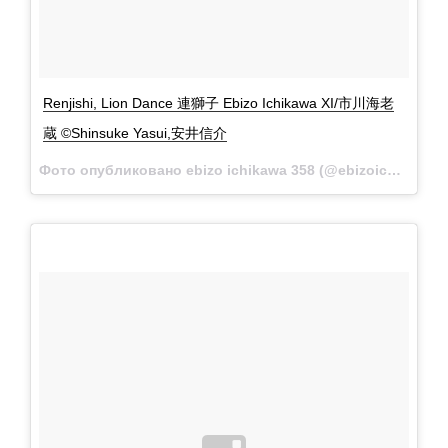
Renjishi, Lion Dance 連獅子 Ebizo Ichikawa XI/市川海老
蔵 ©Shinsuke Yasui,安井信介
Фото опубликовано ebizo ichikawa 358 (@ebizoichikawa.ebizoichikawa)