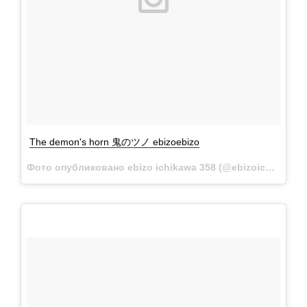
The demon's horn 鬼のツノ ebizoebizo
Фото опубликовано ebizo ichikawa 358 (@ebizoichikawa.ebizoichikawa)