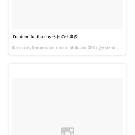
I'm done for the day 今日の仕事後
Фото опубликовано ebizo ichikawa 358 (@ebizoichikawa.ebizoichikawa)