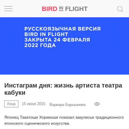
BIRD
FLIGHT
IN
Вдохновение
Почему
это
шедевр
Мир
Игра
Инстаграм дня: жизнь артиста театра
кабуки
Новости
15 июня 2015
Лица
Варвара Барышнева
Bird
in
Японец Такатоши Хорикоши показал закулисье традиционного
Flight
японского сценического искусства.
Prize