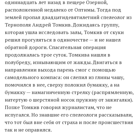
одиннадцать лет назад в пещере Озерной,
расположенной недалеко от Оптимы. Тогда под
землей пропал двадцатидевятилетний спелеолог из
Тернополя Андрей Томкив. Дожидаясь группу,
которая ушла исследовать залы, Томкив от скуки
решил прогуляться в одиночестве — и не нашел
обратной дороги. Спасательная операция
продолжалась трое суток. Томкива нашли в
полубреду, изнывающим от жажды. Двигаться в
направлении выхода парень смог с помощью
самодельного компаса: он слепил из глины чашу,
помочился в нее, сверху положил бумажку, а на
бумажку — намагниченную стрелку (распрямленную,
натертую о шерстяной носок пружину от зажигалки).
Позже Томкив говорил журналистам, что не
испугался. Но знавшие его спелеологи рассказывали,
что тот был вне себя от страха и после происшествия
так и не оправился.