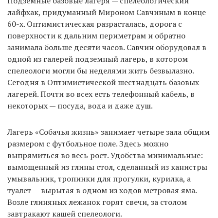
Подземные базовые лагеря — спелеологический
лайфхак, придуманный Мироном Савчиным в конце
60-х. Оптимистическая разрасталась, дорога с
поверхности к дальним периметрам и обратно
занимала больше десяти часов. Савчин оборудовал в
одной из галерей подземный лагерь, в котором
спелеологи могли бы неделями жить безвылазно.
Сегодня в Оптимистической шестнадцать базовых
лагерей. Почти во всех есть телефонный кабель, в
некоторых — посуда, вода и даже душ.
Лагерь «Собачья жизнь» занимает четыре зала общим
размером с футбольное поле. Здесь можно
выпрямиться во весь рост. Удобства минимальные:
вымощенный из глины стол, сделанный из канистры
умывальник, тропинки для прогулки, курилка, а
туалет — вырытая в одном из ходов метровая яма.
Возле глиняных лежанок горят свечи, за столом
завтракают кашей спелеологи.