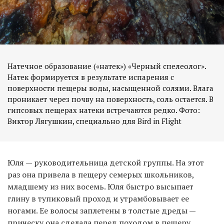
Натечное образование («натек») «Черный спелеолог».
Натек формируется в результате испарения с
поверхности пещеры воды, насыщенной солями. Влага
проникает через почву на поверхность, соль остается. В
гипсовых пещерах натеки встречаются редко. Фото:
Юля — руководительница детской группы. На этот
раз она привела в пещеру семерых школьников,
младшему из них восемь. Юля быстро высыпает
глину в тупиковый проход и утрамбовывает ее
ногами. Ее волосы заплетены в толстые дреды —
прическу она сделала перед походом в пещеру.