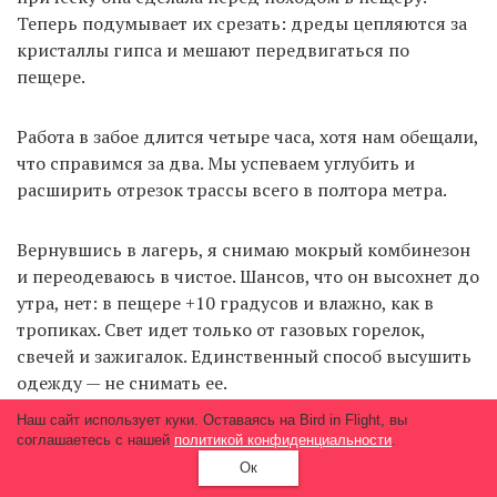
Теперь подумывает их срезать: дреды цепляются за
кристаллы гипса и мешают передвигаться по
пещере.
Работа в забое длится четыре часа, хотя нам обещали,
что справимся за два. Мы успеваем углубить и
расширить отрезок трассы всего в полтора метра.
Вернувшись в лагерь, я снимаю мокрый комбинезон
и переодеваюсь в чистое. Шансов, что он высохнет до
утра, нет: в пещере +10 градусов и влажно, как в
тропиках. Свет идет только от газовых горелок,
свечей и зажигалок. Единственный способ высушить
одежду — не снимать ее.
Наш сайт использует куки. Оставаясь на Bird in Flight, вы
Я ужинаю в мокром комбинезоне. После засыпаю.
соглашаетесь с нашей
политикой конфиденциальности
.
Снов в пещере не вижу.
Ок