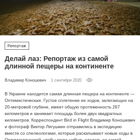
‘21
Фотопроект
Репортаж
Репортаж
Партнерский
Делай лаз: Репортаж из самой
материал
длинной пещеры на континенте
О
Владимир Коношевич
1 сентября 2020
птичке
В Украине находится самая длинная пещера на континенте —
Рекламодателям
Оптимистическая. Густое сплетение ее ходов, залегающих на
20-метровой глубине, имеет общую протяженность 267
километров и занимает площадь более двух квадратных
километров. Корреспондент Bird in Flight Владимир Коношевич
и фотограф Виктор Лягушкин отправились в экспедицию
вместе со спелеологами, которые раскапывают новые ходы в
Оптимистической, чтобы когда-нибудь сделать ее самой