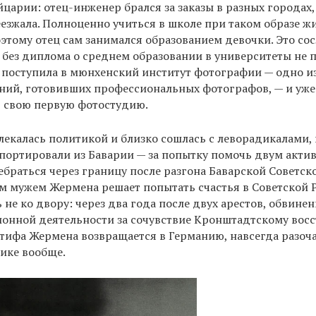
царии: отец-инженер брался за заказы в разных городах,
езжала. Полноценно учиться в школе при таком образе ж
этому отец сам занимался образованием девочки. Это со
 без диплома о среднем образовании в университеты не 
поступила в мюнхенский институт фотографии — одно и
ний, готовивших профессиональных фотографов, — и уже 
ь свою первую фотостудию.
лекалась политикой и близко сошлась с леворадикалами, и
епортировали из Баварии — за попытку помочь двум акти
браться через границу после разгона Баварской Советск
м мужем Жермена решает попытать счастья в Советской Р
 не ко двору: через два года после двух арестов, обвинен
онной деятельности за сочувствие Кронштадтскому вос
тифа Жермена возвращается в Германию, навсегда разоч
тике вообще.