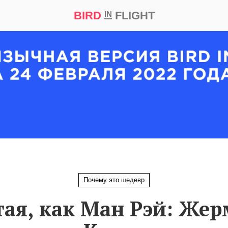
BIRD
FLIGHT
IN
кт
Репортаж
Почему это шедевр
тая, как Ман Рэй: Жер