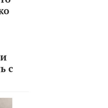
ко
ми
ь с