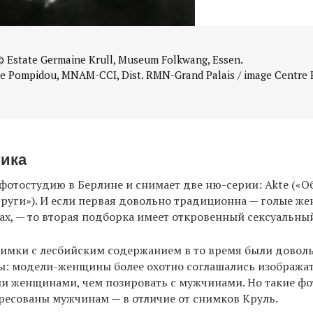
 Estate Germaine Krull, Museum Folkwang, Essen.
e Pompidou, MNAM-CCI, Dist. RMN-Grand Palais / image Centre
тика
фотостудию в Берлине и снимает две ню-серии: Akte («О
други»). И если первая довольно традиционна — голые ж
ах, — то вторая подборка имеет откровенный сексуальный
нимки с лесбийским содержанием в то время были довол
ы: модели-женщины более охотно соглашались изобража
и женщинами, чем позировать с мужчинами. Но такие фо
ресованы мужчинам — в отличие от снимков Круль.