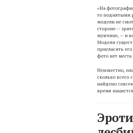
«На фотография
то поднятыми р
модели не смот
стороне — зрит
мужчине, — и в
Модели существ
пригласить его
фото нет места 
Неизвестно, пл
сколько всего 
найдено совсем
время нацистс
Эроти
лесби