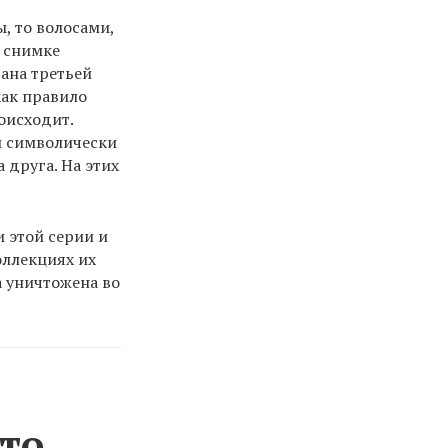
, то волосами,
м снимке
ана третьей
как правило
оисходит.
ы символически
 друга. На этих
 этой серии и
оллекциях их
а уничтожена во
то