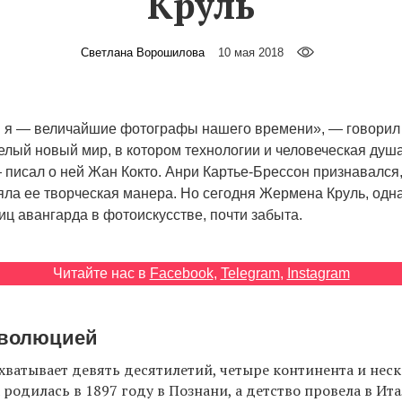
Круль
Светлана Ворошилова
10 мая 2018
 я — величайшие фотографы нашего времени», — говорил 
елый новый мир, в котором технологии и человеческая душ
— писал о ней Жан Кокто. Анри Картье-Брессон признавался,
яла ее творческая манера. Но сегодня Жермена Круль, одна
ц авангарда в фотоискусстве, почти забыта.
Читайте нас в
Facebook
,
Telegram
,
Instagram
еволюцией
хватывает девять десятилетий, четыре континента и нес
 родилась в 1897 году в Познани, а детство провела в Ит