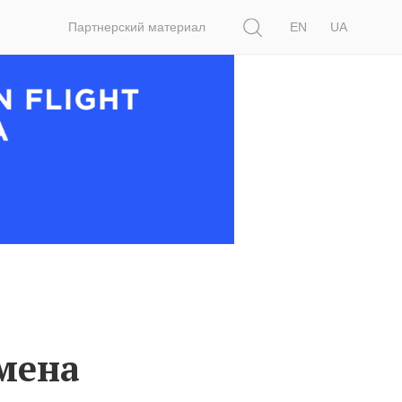
Поиск
Партнерский материал
EN
UA
мена