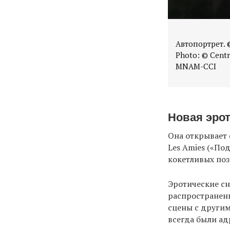
Автопортрет. ©
Photo: © Centr
MNAM-CCI
Новая эро
Она открывает 
Les Amies («По
кокетливых поз
Эротические с
распространен
сцены с другим
всегда были ад