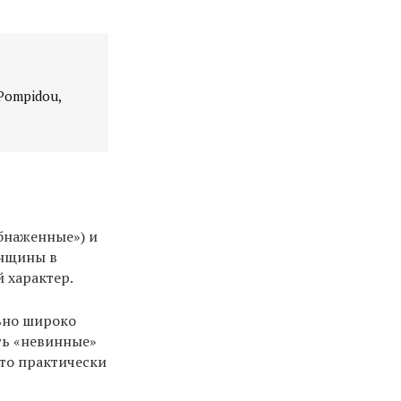
 Pompidou,
бнаженные») и
енщины в
 характер.
ьно широко
ть «невинные»
то практически