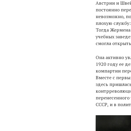
Австрии и Швей
постоянно пере
невозможно, по
плохую службу:
Тогда Жермена 
учебных заведе
смогла открыт
Она активно ув
1920 году ее д
компартии пере
Вместе с первы
здесь пришлась
контрреволюци
перенесенного 
СССР, и в поли