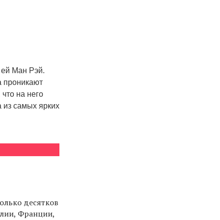
ей Ман Рэй.
а проникают
 что на него
 из самых ярких
колько десятков
алии, Франции,