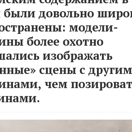
 были довольно широ
остранены: модели-
ны более охотно
шались изображать
нные» сцены с други
нами, чем позироват
инами.