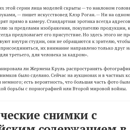
х этой серии лица моделей скрыты — то наклоном головы
уками, — пишет искусствовед Клэр Роган. — Ни на одно
рят прямо в камеру. Стандартная эротика всегда адресов
елю за пределами изображения, покупателю продукции, 
сегда предполагает его присутствие. Но здесь этого не пр
уют внутри студии, они не обращаются к зрителю, чтоб
 присоединиться, их внимание направлено только друг на
для третьего, для человека за кадром».
анировала ли Жермена Круль распространять фотографии
снимков было сделано. Сейчас на аукционах и в частных к
 немного; есть вероятность, что большая часть фото был
кой борьбы с порнографией или Второй мировой войны.
ческие снимки с
йским содержанием в 