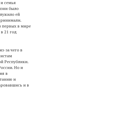
 и семья
изни было
служило ей
принимали.
з первых в мире
в 21 год
з-за чего в
вистам
ой Республики.
оссии. Но и
ия в
станию и
аровавшись и в