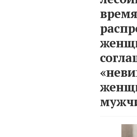
время
распр
женщи
согла
«неви
женщи
мужч